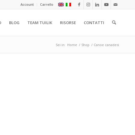
Account
Carrello
O
BLOG
TEAM TUILIK
RISORSE
CONTATTI
Sei in:
Home
/
Shop
/
Canoe canadesi