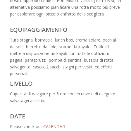
nostro approdo finale di Port Miou o Cassis (10-15 NM). In
alternativa possiamo pianificare una rotta molto più breve
per esplorare ogni piccolo anfratto della scogliera.
EQUIPAGGIAMENTO
Tuta stagna, borraccia, lunch box, crema solare, occhiali
da sole, berretto da sole, scarpe da kayak. Tuilik srl
mette a disposizione un kayak con tutte le dotazioni:
pagaia, paraspruzzi, pompa di sentina, bussola di rotta,
salvagente, casco, 2 sacchi stagni per vestiti ed effetti
personali.
LIVELLO
Capacità di navigare per 5 ore consecutive e di eseguire
salvataggi assistiti.
DATE
Please check our
CALENDAR