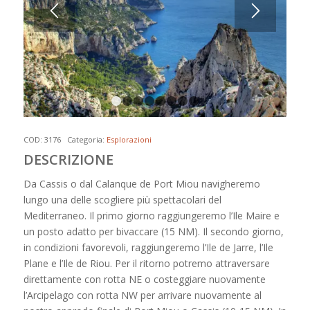
1
2
3
4
5
6
7
8
COD:
3176
Categoria:
Esplorazioni
DESCRIZIONE
Da Cassis o dal Calanque de Port Miou navigheremo
lungo una delle scogliere più spettacolari del
Mediterraneo. Il primo giorno raggiungeremo l’Ile Maire e
un posto adatto per bivaccare (15 NM). Il secondo giorno,
in condizioni favorevoli, raggiungeremo l’Ile de Jarre, l’Ile
Plane e l’Ile de Riou. Per il ritorno potremo attraversare
direttamente con rotta NE o costeggiare nuovamente
l’Arcipelago con rotta NW per arrivare nuovamente al