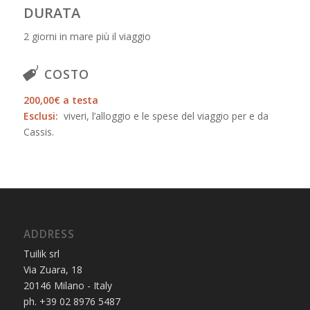
DURATA
2 giorni in mare più il viaggio
COSTO
200,00€ a testa
Esclusi:
viveri, l’alloggio e le spese del viaggio per e da
Cassis.
ADDRESS
Tuilik srl
Via Zuara, 18
20146 Milano - Italy
ph. +39 02 8976 5487