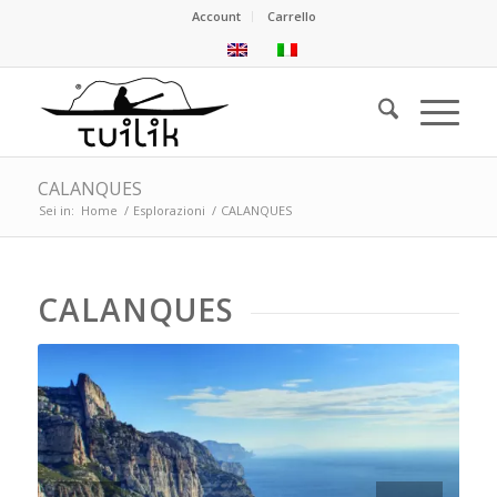
Account
Carrello
CALANQUES
Sei in:
Home
/
Esplorazioni
/
CALANQUES
CALANQUES