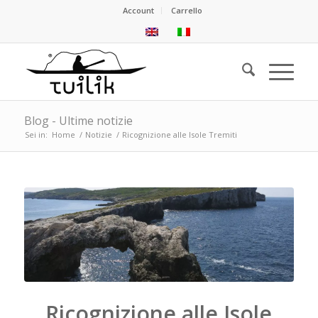
Account
Carrello
Blog - Ultime notizie
Sei in:
Home
/
Notizie
/
Ricognizione alle Isole Tremiti
Ricognizione alle Isole