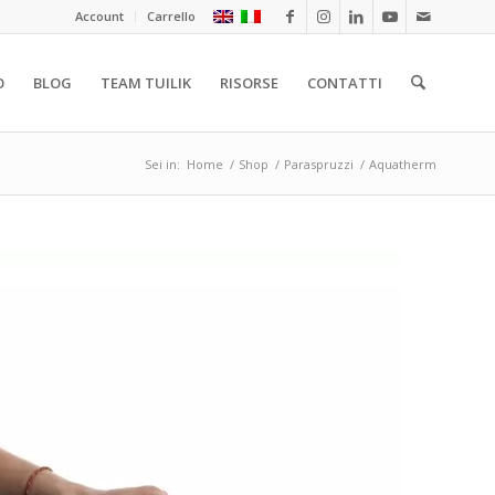
Account
Carrello
O
BLOG
TEAM TUILIK
RISORSE
CONTATTI
Sei in:
Home
/
Shop
/
Paraspruzzi
/
Aquatherm