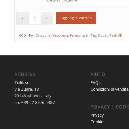
Aggiungi al carrello
COD:
N/A
Categorie:
Neoprene
,
Paraspruzzi
Tag:
Outlet
,
Peak UK
ADDRESS
AIUTO
Tuilik srl
FAQ's
Via Zuara, 18
Condizioni di vendita
20146 Milano - Italy
ph. +39 02 8976 5487
PRIVACY | COOK
Privacy
Cookies