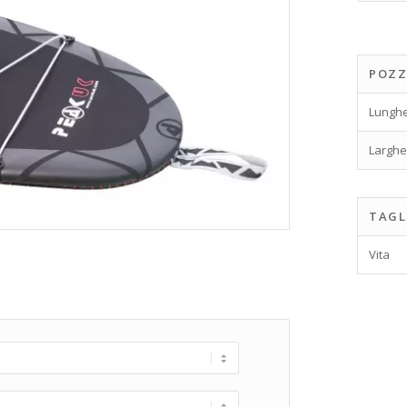
POZZ
Lungh
Largh
TAGL
Vita