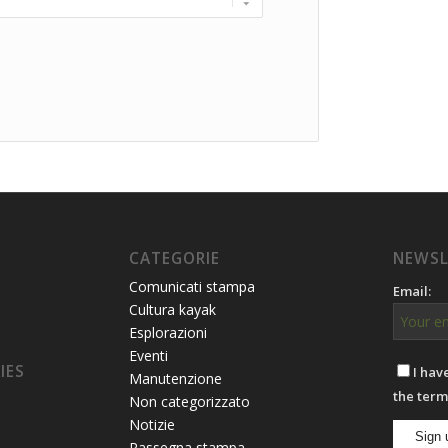
CATEGORIE
NEWSL
Comunicati stampa
Email:
Cultura kayak
Esplorazioni
Eventi
IES
I hav
Manutenzione
the term
Non categorizzato
Notizie
Rassegna stampa