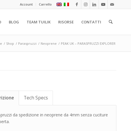
Account
Carrello
O
BLOG
TEAM TUILIK
RISORSE
CONTATTI
e
/
Shop
/
Paraspruzzi
/
Neoprene
/
PEAK UK – PARASPRUZZI EXPLORER
rizione
Tech Specs
pruzzi da spedizione in neoprene da 4mm senza cuciture
perta.