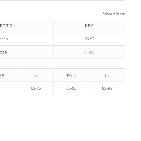
Misure in cm
ETTO
KEY
ezza
86-92
ezza
51-55
IA
S
M/L
XL
65-75
75-85
85-95