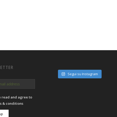
ETTER
Segui su Instagram
e read and agree to
s & conditions