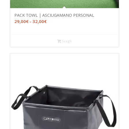
PACK TOWL | ASCIUGAMANO PERSONAL
Fascia
29,00
€
-
32,00
€
di
prezzo:
da
Scegli
29,00€
a
32,00€