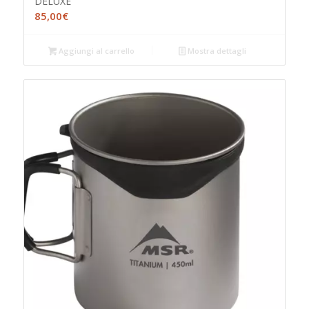
DELUXE
85,00
€
Aggiungi al carrello
Mostra dettagli