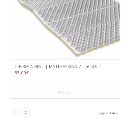
THERM-A-REST | MATERASSINO Z Lite SOL™
55,00
€
Scegli
1
2
Pagina 1 di 2