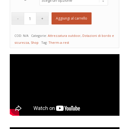
Aggiungi al carrello
COD:
N/A
Categorie:
Attrezzatura outdoor
,
Dotazioni di bordo e
sicurezza
,
Shop
Tag:
Therm-a-rest