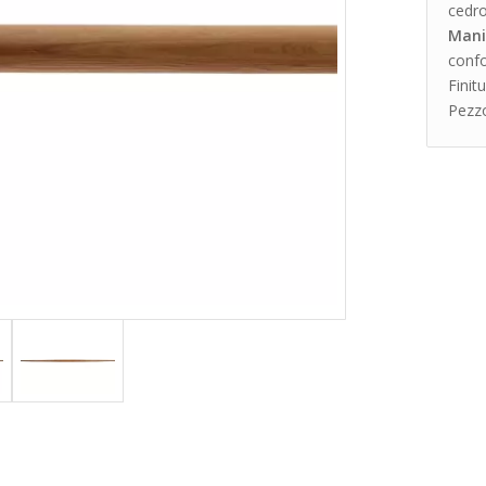
cedro
Mani
confo
Finitu
Pezzo