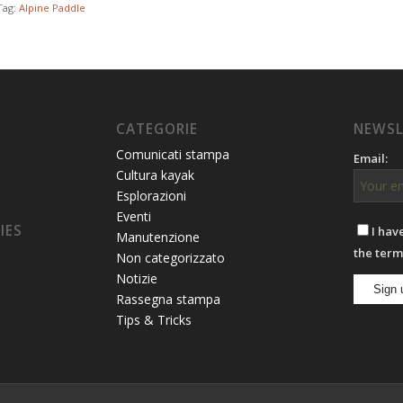
Tag:
Alpine Paddle
CATEGORIE
NEWSL
Comunicati stampa
Email:
Cultura kayak
Esplorazioni
Eventi
IES
I hav
Manutenzione
the term
Non categorizzato
Notizie
Rassegna stampa
Tips & Tricks