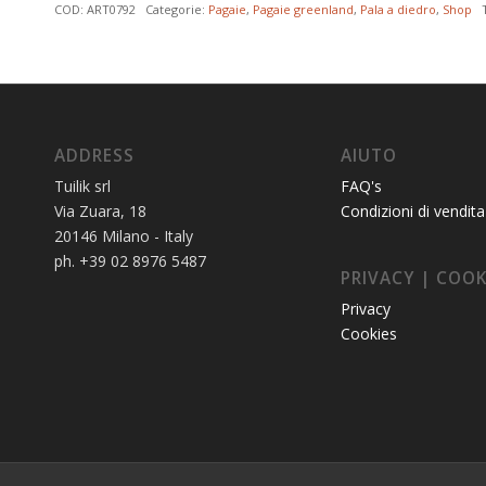
COD:
ART0792
Categorie:
Pagaie
,
Pagaie greenland
,
Pala a diedro
,
Shop
ADDRESS
AIUTO
Tuilik srl
FAQ's
Via Zuara, 18
Condizioni di vendita
20146 Milano - Italy
ph. +39 02 8976 5487
PRIVACY | COOK
Privacy
Cookies