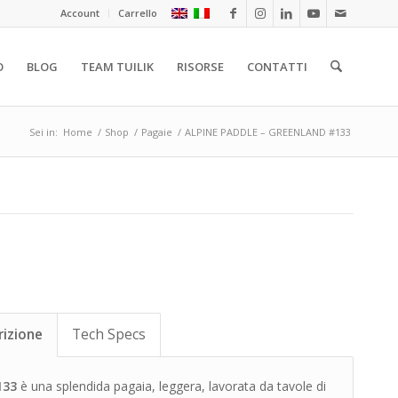
Account
Carrello
O
BLOG
TEAM TUILIK
RISORSE
CONTATTI
Sei in:
Home
/
Shop
/
Pagaie
/
ALPINE PADDLE – GREENLAND #133
rizione
Tech Specs
133
è una splendida pagaia, leggera, lavorata da tavole di