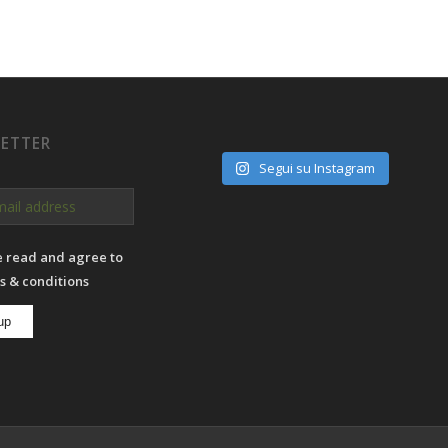
ETTER
Segui su Instagram
e read and agree to
s & conditions