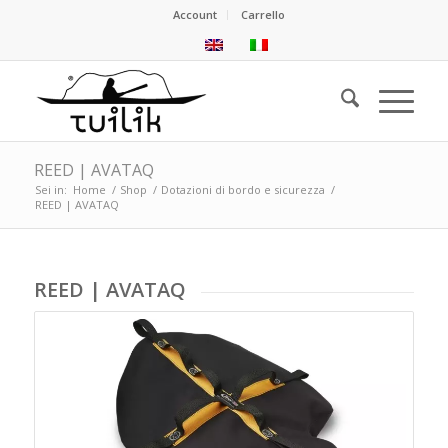
Account
Carrello
REED | AVATAQ
Sei in:
Home
/
Shop
/
Dotazioni di bordo e sicurezza
/
REED | AVATAQ
REED | AVATAQ