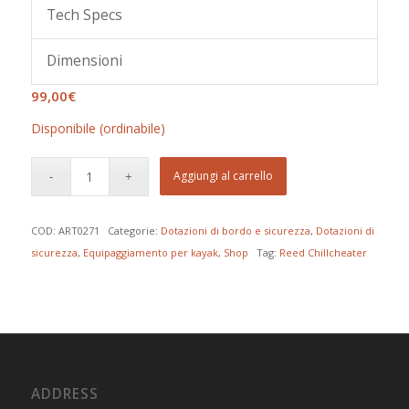
Tech Specs
Dimensioni
99,00
€
Disponibile (ordinabile)
Aggiungi al carrello
COD:
ART0271
Categorie:
Dotazioni di bordo e sicurezza
,
Dotazioni di
sicurezza
,
Equipaggiamento per kayak
,
Shop
Tag:
Reed Chillcheater
ADDRESS