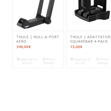
THULE | HULL-A-PORT
THULE | ADATTATOR
AERO
SQUAREBAR 4-PACK
349,00
€
15,00
€
Aggiungi al
Mostra
Aggiungi al
Mostra
carrello
dettagli
carrello
dettagli