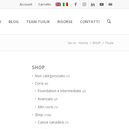
Account
Carrello
O
BLOG
TEAM TUILIK
RISORSE
CONTATTI
Sei in:
Home
/
SHOP
/
Thule
SHOP
Non categorizzato
(1)
Corsi
(6)
Foundation e Intermediate
(2)
Avanzato
(2)
Altri corsi
(1)
Shop
(156)
Canoe canadesi
(1)