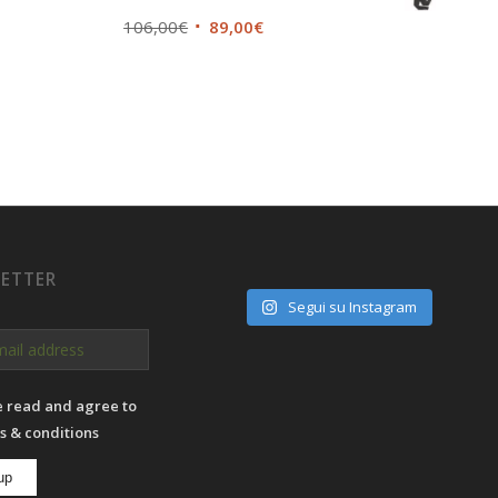
106,00
€
89,00
€
ETTER
Segui su Instagram
e read and agree to
s & conditions