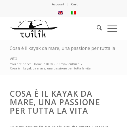
Account
Cart
Cosa è il kayak da mare, una passione per tutta la
vita
You are here:
Home
/
BLOG
/
Kayak culture
/
Cosa è il kayak da mare, una passione per tutta la vita
COSA È IL KAYAK DA
MARE, UNA PASSIONE
PER TUTTA LA VITA